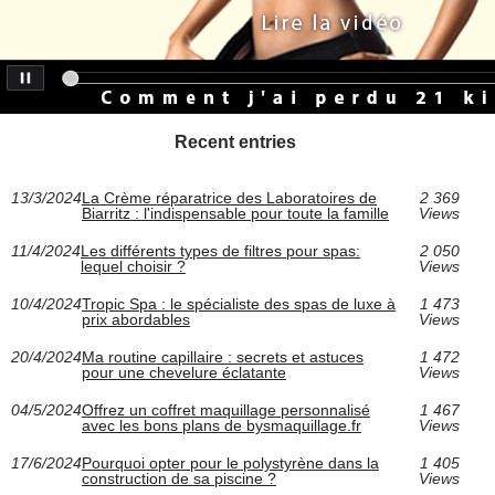
Recent entries
13/3/2024
La Crème réparatrice des Laboratoires de
2 369
Biarritz : l'indispensable pour toute la famille
Views
11/4/2024
Les différents types de filtres pour spas:
2 050
lequel choisir ?
Views
10/4/2024
Tropic Spa : le spécialiste des spas de luxe à
1 473
prix abordables
Views
20/4/2024
Ma routine capillaire : secrets et astuces
1 472
pour une chevelure éclatante
Views
04/5/2024
Offrez un coffret maquillage personnalisé
1 467
avec les bons plans de bysmaquillage.fr
Views
17/6/2024
Pourquoi opter pour le polystyrène dans la
1 405
construction de sa piscine ?
Views