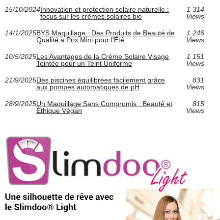
15/10/2024
Innovation et protection solaire naturelle :
1 314
focus sur les crèmes solaires bio
Views
14/1/2025
BYS Maquillage : Des Produits de Beauté de
1 246
Qualité à Prix Mini pour l'Été
Views
10/5/2025
Les Avantages de la Crème Solaire Visage
1 151
Teintée pour un Teint Uniforme
Views
21/9/2025
Des piscines équilibrées facilement grâce
831
aux pompes automatiques de pH
Views
28/9/2025
Un Maquillage Sans Compromis : Beauté et
815
Éthique Végan
Views